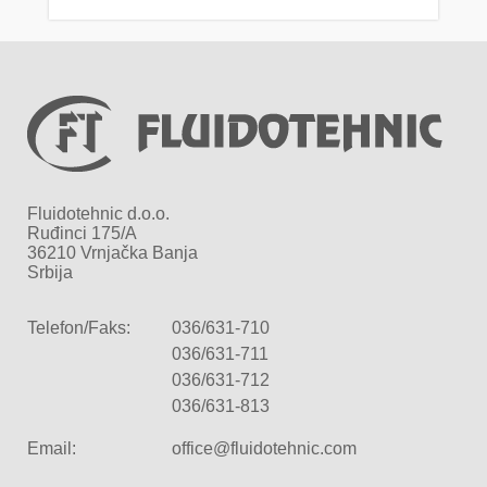
Fluidotehnic d.o.o.
Ruđinci 175/A
36210 Vrnjačka Banja
Srbija
Telefon/Faks:
036/631-710
036/631-711
036/631-712
036/631-813
Email:
office@fluidotehnic.com