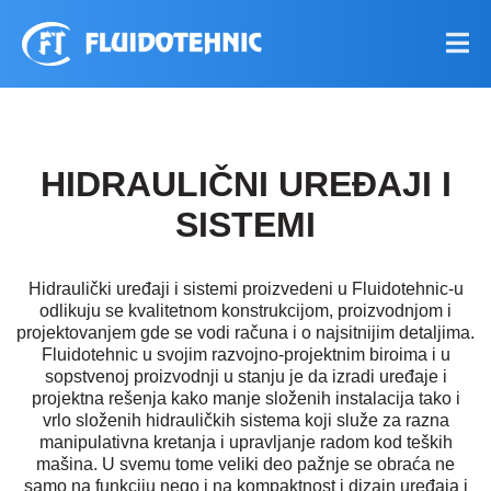
HIDRAULIČNI UREĐAJI I
SISTEMI
Hidraulički uređaji i sistemi proizvedeni u Fluidotehnic-u
odlikuju se kvalitetnom konstrukcijom, proizvodnjom i
projektovanjem gde se vodi računa i o najsitnijim detaljima.
Fluidotehnic u svojim razvojno-projektnim biroima i u
sopstvenoj proizvodnji u stanju je da izradi uređaje i
projektna rešenja kako manje složenih instalacija tako i
vrlo složenih hidrauličkih sistema koji služe za razna
manipulativna kretanja i upravljanje radom kod teških
mašina. U svemu tome veliki deo pažnje se obraća ne
samo na funkciju nego i na kompaktnost i dizajn uređaja i