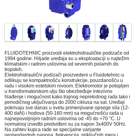
FLUIDOTEHNIC proizvodi elektrohidrauličke podizače od
1994 godine. Hiljade uređaja su u eksploataciji u najtežim
klimatskim i radnim uslovima od severnih polarnih do
tropskih.
Elektrohidraulični podizači proizvedeni u Fluidotehnic-u
odlikuju se kompaktnošću konstrukcije, pouzdanošću u
radu i visokim estetskim nivoom. Elektromotor je potopljen
u transformatorskom ulju što obezbeđuje intezivno
hlađenje i mogućnost kako trajnog neprekidnog rada tako i
periodičnog uključivanja do 2000 ciklusa na sat. Uređaji
pokrivaju sve danas u svetu primenjivane opsege sila (12-
400 daN) i hodova (50-160 mm) sa mogućnošću rada u
najnepovoljnijim radnim uslovima od -45 do +70 °C. U
normalnoj izvedbi predviđeni su za napon 3x400V 50Hz.
Na zahtev kupca rade se specijalne varijante
nestandardnih napona, frekvencija, priključnih mera i