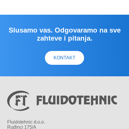
Slusamo vas. Odgovaramo na sve
zahteve i pitanja.
KONTAKT
Fluidotehnic d.o.o.
Ruđinci 175/A