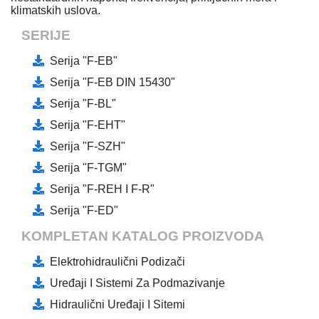
klimatskih uslova.
SERIJE
Serija "F-EB"
Serija "F-EB DIN 15430"
Serija "F-BL"
Serija "F-EHT"
Serija "F-SZH"
Serija "F-TGM"
Serija "F-REH I F-R"
Serija "F-ED"
KOMPLETAN KATALOG PROIZVODA
Elektrohidraulični Podizači
Uređaji I Sistemi Za Podmazivanje
Hidraulični Uređaji I Sitemi